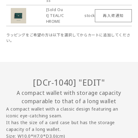
SS
[Sold Ou
t] TEAL/C
stock
再入荷通知
HROME
ラッピングをご希望の方は以下を選択してからカートに追加してくださ
い。
[DCr-1040] "EDIT"
A compact wallet with storage capacity
comparable to that of a long wallet
A compact wallet with a classic design featuring an
iconic eye-catching seam.
It has the size of a card case but has the storage
capacity of a long wallet.
Size: W10.0*H7.0*D3.0(cm)