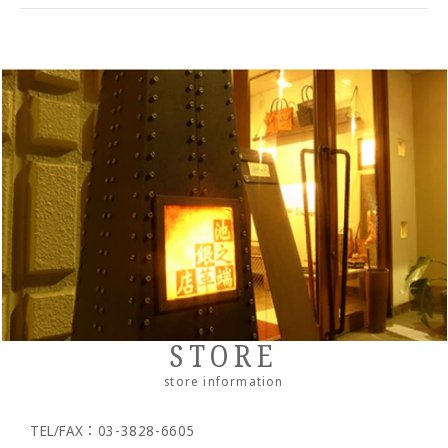
bag
・Middle wallet
・coin purse
Cramp Classic
UK saddle
・Folding wallet
・Business card/card case
・tote bag
Dual
UK bridle
・Compact wallet
- Key case/key chain
・Shoulder bag/backpack
・Pass case/ID holder
Haru
Italian shoulder
・Slim wallet
・Stationery
・Clutch bag
IKENOHATA GINKAWATEN
Italian Schrink
・Money clip
・accessories
・Pouch/mini pouch/mini bag
- System notebook/memo pad
Other
Pueblo
・Neck/shoulder wallet
・belt
- pencil case
- bracelet
- Pocket bag
Cordovan
・Zipper wallet
・others
- Dress belt
- Sakosh
Sukumo
- Casual belt
- Mobile ashtray/smoking utensils
Others by leather material
- Mesh belt
-Wallet chain/
Wallet rope
Reserved product
STORE
- Clock/Clock accessories
outlet
store information
- shoes
TEL/FAX：03-3828-6605
- Maintenance goods