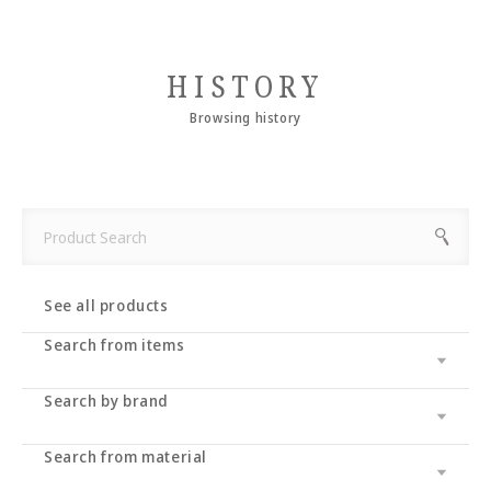
HISTORY
Browsing history
See all products
Search from items
Search by brand
Leather wallet / leather wallet
Accessory
・long wallet
Search from material
Cramp