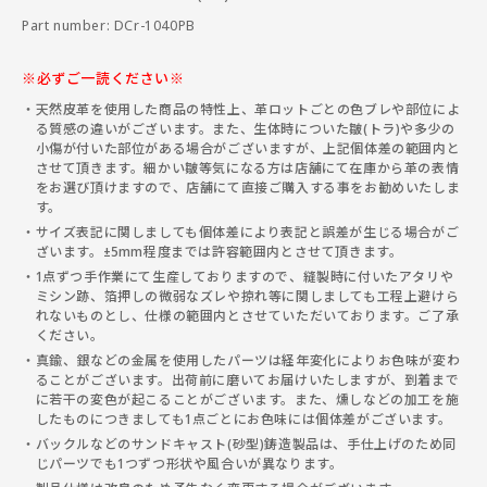
Part number: DCr-1040PB
※必ずご一読ください※
天然皮革を使用した商品の特性上、革ロットごとの色ブレや部位によ
る質感の違いがございます。また、生体時についた皺(トラ)や多少の
小傷が付いた部位がある場合がございますが、上記個体差の範囲内と
させて頂きます。細かい皺等気になる方は店舗にて在庫から革の表情
をお選び頂けますので、店舗にて直接ご購入する事をお勧めいたしま
す。
サイズ表記に関しましても個体差により表記と誤差が生じる場合がご
ざいます。±5mm程度までは許容範囲内とさせて頂きます。
1点ずつ手作業にて生産しておりますので、縫製時に付いたアタリや
ミシン跡、箔押しの微弱なズレや掠れ等に関しましても工程上避けら
れないものとし、仕様の範囲内とさせていただいております。ご了承
ください。
真鍮、銀などの金属を使用したパーツは経年変化によりお色味が変わ
ることがございます。出荷前に磨いてお届けいたしますが、到着まで
に若干の変色が起こることがございます。また、燻しなどの加工を施
したものにつきましても1点ごとにお色味には個体差がございます。
バックルなどのサンドキャスト(砂型)鋳造製品は、手仕上げのため同
じパーツでも1つずつ形状や風合いが異なります。