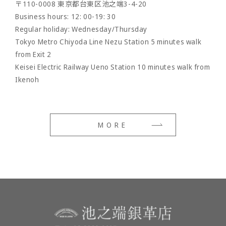
〒110-0008 東京都台東区池之端3-4-20
- option
Business hours: 12: 00-19: 30
Regular holiday: Wednesday/Thursday
Tokyo Metro Chiyoda Line Nezu Station 5 minutes walk
from Exit 2
Keisei Electric Railway Ueno Station 10 minutes walk from
Ikenoh
MORE