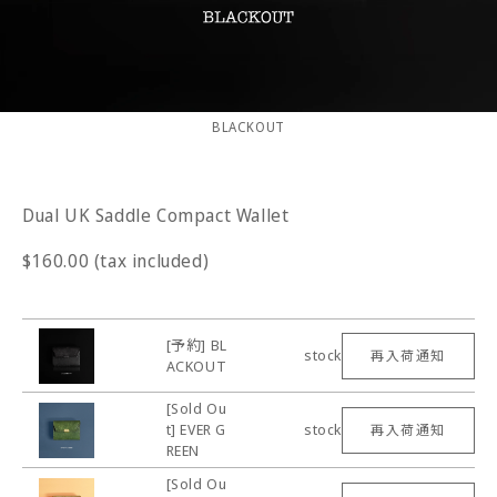
BLACKOUT
Dual UK Saddle Compact Wallet
$160.00 (tax included)
[予約] BL
stock
再入荷通知
ACKOUT
[Sold Ou
t] EVER G
stock
再入荷通知
REEN
[Sold Ou