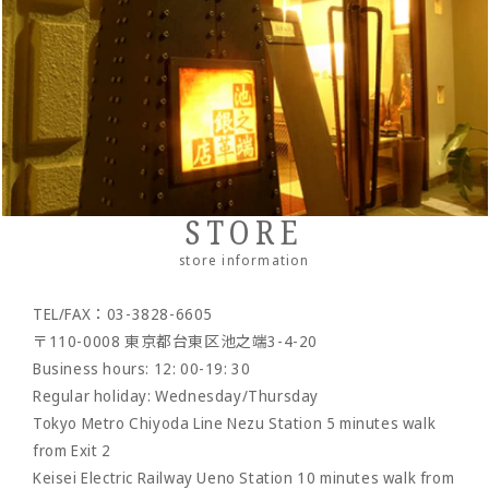
・Money clip
・accessories
・Pouch/mini pouch/mini bag
- System notebook/memo pad
Other
Pueblo
・Neck/shoulder wallet
・belt
- pencil case
- bracelet
- Pocket bag
Cordovan
・Zipper wallet
・others
- Dress belt
- Sakosh
Sukumo
- Casual belt
- Mobile ashtray/smoking utensils
Others by leather material
- Mesh belt
-Wallet chain/
Wallet rope
Reserved product
STORE
- Clock/Clock accessories
outlet
store information
- shoes
TEL/FAX：03-3828-6605
- Maintenance goods
〒110-0008 東京都台東区池之端3-4-20
- option
Business hours: 12: 00-19: 30
Regular holiday: Wednesday/Thursday
Tokyo Metro Chiyoda Line Nezu Station 5 minutes walk
from Exit 2
Keisei Electric Railway Ueno Station 10 minutes walk from