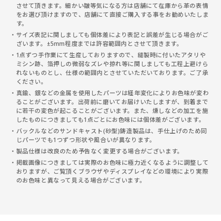
させて頂きます。細かい皺等気になる方は店舗にて在庫から革の表情
をお選び頂けますので、店舗にて直接ご購入する事をお勧めいたしま
す。
サイズ表記に関しましても個体差により表記と誤差が生じる場合がご
ざいます。±5mm程度までは許容範囲内とさせて頂きます。
1点ずつ手作業にて生産しておりますので、縫製時に付いたアタリや
ミシン跡、箔押しの微弱なズレや掠れ等に関しましても工程上避けら
れないものとし、仕様の範囲内とさせていただいております。ご了承
ください。
真鍮、銀などの金属を使用したパーツは経年変化によりお色味が変わ
ることがございます。出荷前に磨いてお届けいたしますが、到着まで
に若干の変色が起こることがございます。また、燻しなどの加工を施
したものにつきましても1点ごとにお色味には個体差がございます。
バックルなどのサンドキャスト(砂型)鋳造製品は、手仕上げのため同
じパーツでも1つずつ形状や風合いが異なります。
製品仕様は改良のため予告なく変更する場合がございます。
掲載画像につきましては実際のお色味に極力近くなるように調整して
おりますが、ご覧頂くブラウザやディスプレイなどの環境により実際
のお色味と異なって見える場合がございます。