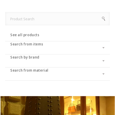
See all products
Search from items
Search by brand
Leather wallet / leather wallet
Accessory
・long wallet
Search from material
Cramp
bag
・Middle wallet
・coin purse
Cramp Classic
UK saddle
・Folding wallet
・Business card/card case
・tote bag
Dual
UK bridle
・Compact wallet
- Key case/key chain
・Shoulder bag/backpack
・Pass case/ID holder
Haru
Italian shoulder
・Slim wallet
・Stationery
・Clutch bag
IKENOHATA GINKAWATEN
Italian Schrink