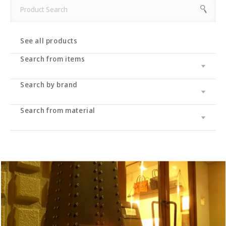
See all products
Search from items
Search by brand
Leather wallet / leather wallet
Accessory
・long wallet
Search from material
Cramp
bag
・Middle wallet
・coin purse
Cramp Classic
UK saddle
・Folding wallet
・Business card/card case
・tote bag
Dual
UK bridle
・Compact wallet
- Key case/key chain
・Shoulder bag/backpack
・Pass case/ID holder
Haru
Italian shoulder
・Slim wallet
・Stationery
・Clutch bag
IKENOHATA GINKAWATEN
Italian Schrink
・Money clip
・accessories
・Pouch/mini pouch/mini bag
- System notebook/memo pad
Other
Pueblo
・Neck/shoulder wallet
・belt
- pencil case
- bracelet
- Pocket bag