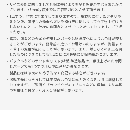
サイズ表記に関しましても個体差により表記と誤差が生じる場合がご
ざいます。±5mm程度までは許容範囲内とさせて頂きます。
1点ずつ手作業にて生産しておりますので、縫製時に付いたアタリや
ミシン跡、箔押しの微弱なズレや掠れ等に関しましても工程上避けら
れないものとし、仕様の範囲内とさせていただいております。ご了承
ください。
真鍮、銀などの金属を使用したパーツは経年変化によりお色味が変わ
ることがございます。出荷前に磨いてお届けいたしますが、到着まで
に若干の変色が起こることがございます。また、燻しなどの加工を施
したものにつきましても1点ごとにお色味には個体差がございます。
バックルなどのサンドキャスト(砂型)鋳造製品は、手仕上げのため同
じパーツでも1つずつ形状や風合いが異なります。
製品仕様は改良のため予告なく変更する場合がございます。
掲載画像につきましては実際のお色味に極力近くなるように調整して
おりますが、ご覧頂くブラウザやディスプレイなどの環境により実際
のお色味と異なって見える場合がございます。