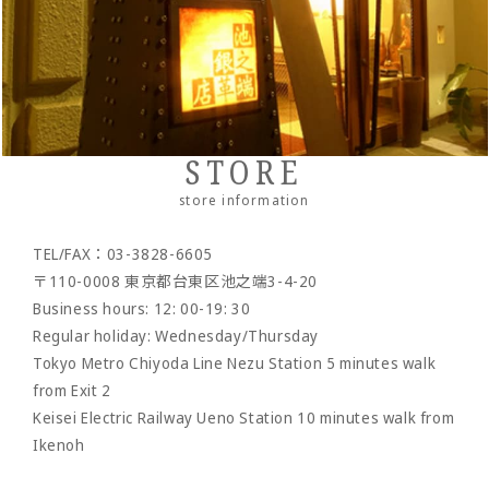
Cordovan
・Zipper wallet
・others
- Dress belt
- Sakosh
Sukumo
- Casual belt
- Mobile ashtray/smoking utensils
Others by leather material
- Mesh belt
-Wallet chain/
Wallet rope
Reserved product
STORE
- Clock/Clock accessories
outlet
store information
- shoes
TEL/FAX：03-3828-6605
- Maintenance goods
〒110-0008 東京都台東区池之端3-4-20
- option
Business hours: 12: 00-19: 30
Regular holiday: Wednesday/Thursday
Tokyo Metro Chiyoda Line Nezu Station 5 minutes walk
from Exit 2
Keisei Electric Railway Ueno Station 10 minutes walk from
Ikenoh