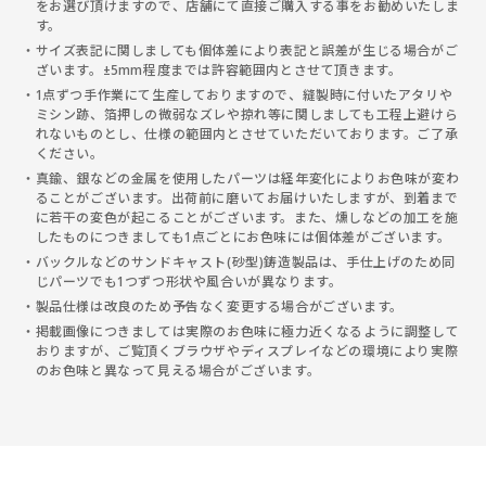
をお選び頂けますので、店舗にて直接ご購入する事をお勧めいたしま
す。
サイズ表記に関しましても個体差により表記と誤差が生じる場合がご
ざいます。±5mm程度までは許容範囲内とさせて頂きます。
1点ずつ手作業にて生産しておりますので、縫製時に付いたアタリや
ミシン跡、箔押しの微弱なズレや掠れ等に関しましても工程上避けら
れないものとし、仕様の範囲内とさせていただいております。ご了承
ください。
真鍮、銀などの金属を使用したパーツは経年変化によりお色味が変わ
ることがございます。出荷前に磨いてお届けいたしますが、到着まで
に若干の変色が起こることがございます。また、燻しなどの加工を施
したものにつきましても1点ごとにお色味には個体差がございます。
バックルなどのサンドキャスト(砂型)鋳造製品は、手仕上げのため同
じパーツでも1つずつ形状や風合いが異なります。
製品仕様は改良のため予告なく変更する場合がございます。
掲載画像につきましては実際のお色味に極力近くなるように調整して
おりますが、ご覧頂くブラウザやディスプレイなどの環境により実際
のお色味と異なって見える場合がございます。