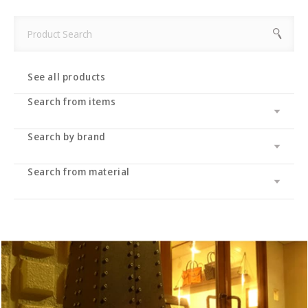
See all products
Search from items
Search by brand
Leather wallet / leather wallet
Accessory
・long wallet
Search from material
Cramp
bag
・Middle wallet
・coin purse
Cramp Classic
UK saddle
・Folding wallet
・Business card/card case
・tote bag
Dual
UK bridle
・Compact wallet
- Key case/key chain
・Shoulder bag/backpack
・Pass case/ID holder
Haru
Italian shoulder
・Slim wallet
・Stationery
・Clutch bag
IKENOHATA GINKAWATEN
Italian Schrink
・Money clip
・accessories
・Pouch/mini pouch/mini bag
- System notebook/memo pad
Other