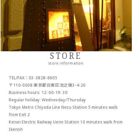
Pueblo
・Neck/shoulder wallet
・belt
- pencil case
- bracelet
- Pocket bag
Cordovan
・Zipper wallet
・others
- Dress belt
- Sakosh
Sukumo
- Casual belt
- Mobile ashtray/smoking utensils
Others by leather material
- Mesh belt
-Wallet chain/
Wallet rope
Reserved product
STORE
- Clock/Clock accessories
outlet
store information
- shoes
TEL/FAX：03-3828-6605
- Maintenance goods
〒110-0008 東京都台東区池之端3-4-20
- option
Business hours: 12: 00-19: 30
Regular holiday: Wednesday/Thursday
Tokyo Metro Chiyoda Line Nezu Station 5 minutes walk
from Exit 2
Keisei Electric Railway Ueno Station 10 minutes walk from
Ikenoh