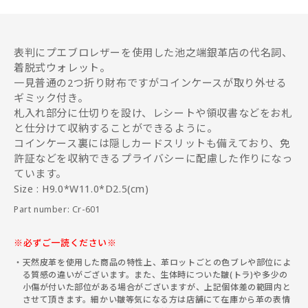
表判にプエブロレザーを使用した池之端銀革店の代名詞、
着脱式ウォレット。
一見普通の2つ折り財布ですがコインケースが取り外せる
ギミック付き。
札入れ部分に仕切りを設け、レシートや領収書などをお札
と仕分けて収納することができるように。
コインケース裏には隠しカードスリットも備えており、免
許証などを収納できるプライバシーに配慮した作りになっ
ています。
Size : H9.0*W11.0*D2.5(cm)
Part number: Cr-601
※必ずご一読ください※
天然皮革を使用した商品の特性上、革ロットごとの色ブレや部位によ
る質感の違いがございます。また、生体時についた皺(トラ)や多少の
小傷が付いた部位がある場合がございますが、上記個体差の範囲内と
させて頂きます。細かい皺等気になる方は店舗にて在庫から革の表情