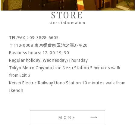
Wallet rope
Reserved product
STORE
- Clock/Clock accessories
outlet
store information
- shoes
TEL/FAX：03-3828-6605
- Maintenance goods
〒110-0008 東京都台東区池之端3-4-20
- option
Business hours: 12: 00-19: 30
Regular holiday: Wednesday/Thursday
Tokyo Metro Chiyoda Line Nezu Station 5 minutes walk
from Exit 2
Keisei Electric Railway Ueno Station 10 minutes walk from
Ikenoh
MORE