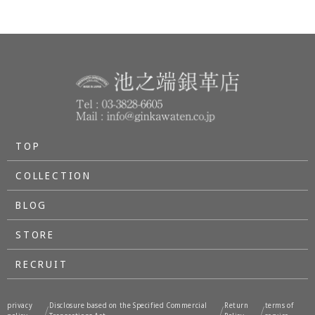
TOP
COLLECTION
BLOG
STORE
RECRUIT
privacy
Disclosure based on the Specified Commercial
Return
terms of
/
/
/