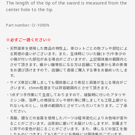
The length of the tip of the sword is measured from the
center hole to the tip.
Part number: Cr-1005N
※必ずご一読ください※
天然皮革を使用した商品の特性上、革ロットごとの色ブレや部位によ
る質感の違いがございます。また、生体時についた皺(トラ)や多少の
小傷が付いた部位がある場合がございますが、上記個体差の範囲内と
させて頂きます。細かい皺等気になる方は店舗にて在庫から革の表情
をお選び頂けますので、店舗にて直接ご購入する事をお勧めいたしま
す。
サイズ表記に関しましても個体差により表記と誤差が生じる場合がご
ざいます。±5mm程度までは許容範囲内とさせて頂きます。
1点ずつ手作業にて生産しておりますので、縫製時に付いたアタリや
ミシン跡、箔押しの微弱なズレや掠れ等に関しましても工程上避けら
れないものとし、仕様の範囲内とさせていただいております。ご了承
ください。
真鍮、銀などの金属を使用したパーツは経年変化によりお色味が変わ
ることがございます。出荷前に磨いてお届けいたしますが、到着まで
に若干の変色が起こることがございます。また、燻しなどの加工を施
したものにつきましても1点ごとにお色味には個体差がございます。