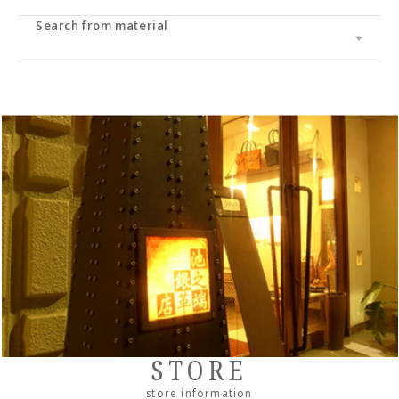
Accessory
・long wallet
Search from material
Cramp
bag
・Middle wallet
・coin purse
Cramp Classic
UK saddle
・Folding wallet
・Business card/card case
・tote bag
Dual
UK bridle
・Compact wallet
- Key case/key chain
・Shoulder bag/backpack
・Pass case/ID holder
Haru
Italian shoulder
・Slim wallet
・Stationery
・Clutch bag
IKENOHATA GINKAWATEN
Italian Schrink
・Money clip
・accessories
・Pouch/mini pouch/mini bag
- System notebook/memo pad
Other
Pueblo
・Neck/shoulder wallet
・belt
- pencil case
- bracelet
- Pocket bag
Cordovan
・Zipper wallet
・others
- Dress belt
- Sakosh
Sukumo
- Casual belt
- Mobile ashtray/smoking utensils
Others by leather material
- Mesh belt
-Wallet chain/
Wallet rope
Reserved product
STORE
- Clock/Clock accessories
outlet
store information