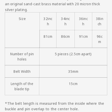
an original sand-cast brass material with 20 micron thick
silver plating.
Size
32inc
34inc
36inc
38in
h
h
h
ch
81cm
86cm
91cm
96c
m
Number of pin
5 pieces (2.5cm apart)
holes
Belt Width
35mm
Length of the
15cm
blade tip
*The belt length is measured from the inside where the
buckle and pin overlap to the center hole.