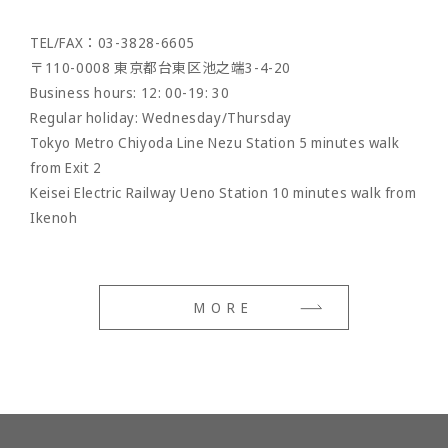
- shoes
TEL/FAX：03-3828-6605
- Maintenance goods
〒110-0008 東京都台東区池之端3-4-20
- option
Business hours: 12: 00-19: 30
Regular holiday: Wednesday/Thursday
Tokyo Metro Chiyoda Line Nezu Station 5 minutes walk
from Exit 2
Keisei Electric Railway Ueno Station 10 minutes walk from
Ikenoh
MORE