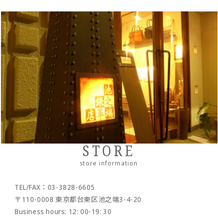
STORE
store information
TEL/FAX：03-3828-6605
〒110-0008 東京都台東区池之端3-4-20
Business hours: 12: 00-19: 30