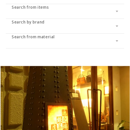
Search from items
Search by brand
Leather wallet / leather wallet
Accessory
・long wallet
Search from material
Cramp
bag
・Middle wallet
・coin purse
Cramp Classic
UK saddle
・Folding wallet
・Business card/card case
・tote bag
Dual
UK bridle
・Compact wallet
- Key case/key chain
・Shoulder bag/backpack
・Pass case/ID holder
Haru
Italian shoulder
・Slim wallet
・Stationery
・Clutch bag
IKENOHATA GINKAWATEN
Italian Schrink
・Money clip
・accessories
・Pouch/mini pouch/mini bag
- System notebook/memo pad
Other
Pueblo
・Neck/shoulder wallet
・belt
- pencil case
- bracelet
- Pocket bag
Cordovan
・Zipper wallet
・others
- Dress belt
- Sakosh
Sukumo
- Casual belt
- Mobile ashtray/smoking utensils