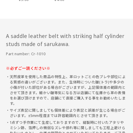
A saddle leather belt with striking half cylinder
studs made of sarukawa.
Part number: Cr-1010
※必ずご一読ください※
天然皮革を使用した商品の特性上、革ロットごとの色ブレや部位によ
る質感の違いがございます。また、生体時についた皺(トラ)や多少の
小傷が付いた部位がある場合がございますが、上記個体差の範囲内と
させて頂きます。細かい皺等気になる方は店舗にて在庫から革の表情
をお選び頂けますので、店舗にて直接ご購入する事をお勧めいたしま
す。
サイズ表記に関しましても個体差により表記と誤差が生じる場合がご
ざいます。±5mm程度までは許容範囲内とさせて頂きます。
1点ずつ手作業にて生産しておりますので、縫製時に付いたアタリや
ミシン跡、箔押しの微弱なズレや掠れ等に関しましても工程上避けら