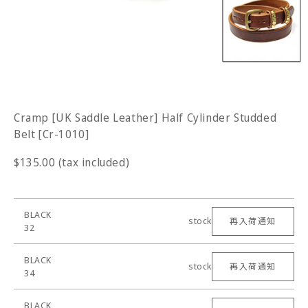
Cramp [UK Saddle Leather] Half Cylinder Studded
Belt [Cr-1010]
$135.00 (tax included)
BLACK
stock
再入荷通知
32
BLACK
stock
再入荷通知
34
BLACK