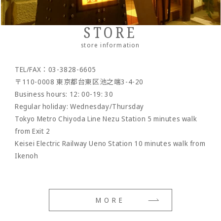
Others by leather material
- Mesh belt
-Wallet chain/
Wallet rope
Reserved product
STORE
- Clock/Clock accessories
outlet
store information
- shoes
TEL/FAX：03-3828-6605
- Maintenance goods
〒110-0008 東京都台東区池之端3-4-20
- option
Business hours: 12: 00-19: 30
Regular holiday: Wednesday/Thursday
Tokyo Metro Chiyoda Line Nezu Station 5 minutes walk
from Exit 2
Keisei Electric Railway Ueno Station 10 minutes walk from
Ikenoh
MORE