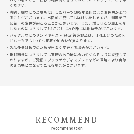
れないものとし、仕様の範囲内とさせていただいております。ご了承
ください。
真鍮、銀などの金属を使用したパーツは経年変化によりお色味が変わ
ることがございます。出荷前に磨いてお届けいたしますが、到着まで
に若干の変色が起こることがございます。また、燻しなどの加工を施
したものにつきましても1点ごとにお色味には個体差がございます。
バックルなどのサンドキャスト(砂型)鋳造製品は、手仕上げのため同
じパーツでも1つずつ形状や風合いが異なります。
製品仕様は改良のため予告なく変更する場合がございます。
掲載画像につきましては実際のお色味に極力近くなるように調整して
おりますが、ご覧頂くブラウザやディスプレイなどの環境により実際
のお色味と異なって見える場合がございます。
RECOMMEND
recommendation