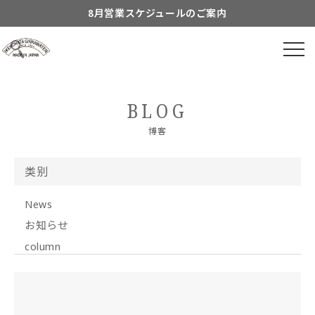
跳到内
8月営業スケジュールのご案内
容
到着日時指定につきまして
よくあるご質問につきまして
有关包装的信息
BLOG
付属品についてのご案内
博客
类别
News
お知らせ
column