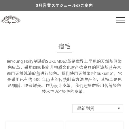
8月営業スケジュールのご案内
跳到内
容
到着日時指定につきまして
よくあるご質問につきまして
有关包装的信息
宿毛
8月営業スケジュールのご案内
由Young Holly制造的SUKUMO皮革是世界上罕见的天然靛蓝染
色皮革，采用国家指定非物质文化财产德岛县的阿波靛蓝在京
都用天然碱液靛蓝进行染色。我们使用天然染料“Sukumo”，它
是采用已有约 600 年历史的传统制造方法生产的，其特点是色
彩细腻、味道鲜美。作为设计皮革，我们还提供采用传统染色
技术“扎染”染色的皮革。