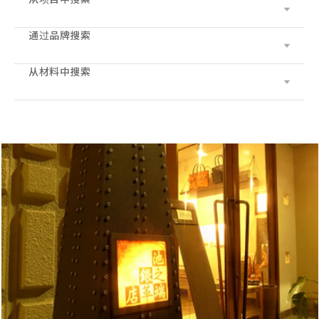
通过品牌搜索
皮钱包 /皮钱包
超薄钱包
・长钱包
从材料中搜索
Cramp
包
・中心钱包
・零钱包
Cramp Classic
英国马鞍
・折叠钱包
・名片/纸牌盒
・手提袋
Dual
英国bridle
・紧凑的钱包
- 关键情况/钥匙链
・肩袋/背包
・通过案例/ID持有人
Haru
意大利的肩膀
・拉链钱包
・静止的
・手抓包
IKENOHATA GINKAWATEN
意大利Schrink
・钱夹
・配件
・小袋/迷你袋/迷你袋
- 系统笔记本/备忘录
Other
普韦布洛
・脖子/肩膀钱包
・腰带
- 铅笔盒
- 手镯
- 口袋袋
科尔多瓦
・拉链钱包
・其他的
- 着装带
- sakosh
Sukumo
- 休闲皮带
- 移动烟灰缸/吸烟器皿
其他人借着皮革材料
- 网状皮带
- 钱包链/钱包绳